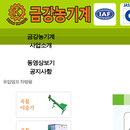
금강농기계
사업소개
제품소개
동영상보기
공지사항
유압덤프 차량용