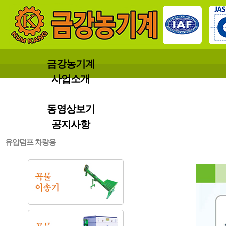
금강농기계
사업소개
제품소개
동영상보기
공지사항
유압덤프 차량용