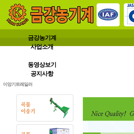
금강농기계
사업소개
제품소개
동영상보기
공지사항
이앙기트레일러