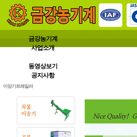
금강농기계
사업소개
제품소개
동영상보기
공지사항
이앙기트레일러