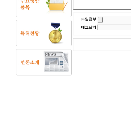
파일첨부
태그달기