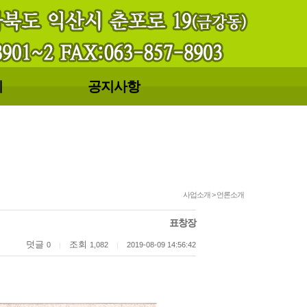
기
공지사항
사업소개 > 언론소개
표창장
덧글
조회
0
1,082
2019-08-09 14:56:42
|
|