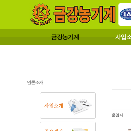
금강농기계
사업
언론소개
운영자